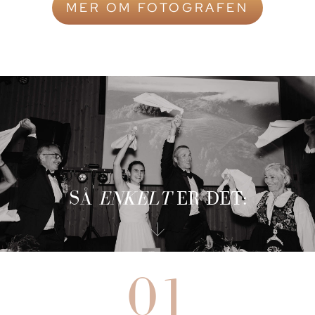
MER OM FOTOGRAFEN
SÅ
ENKELT
ER DET:
01