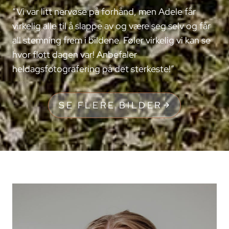
“Vi var litt nervøse på forhånd, men Adele får
virkelig alle til å slappe av og være seg selv og får
all stemning frem i bildene. Føler virkelig vi kan se
hvor flott dagen var! Anbefaler
heldagsfotografering på det sterkeste!”
SE FLERE BILDER