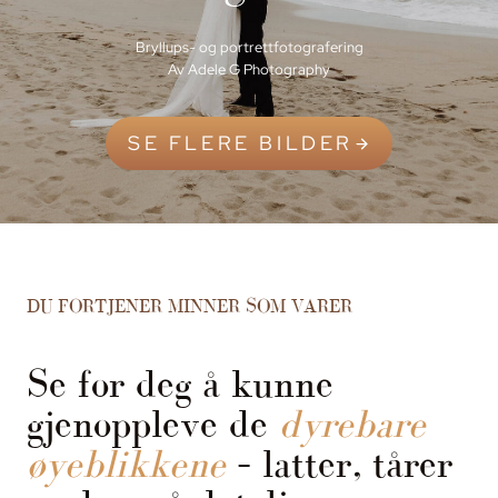
Bryllups- og portrettfotografering
Av Adele G Photography
SE FLERE BILDER
DU FORTJENER MINNER SOM VARER
Se for deg å kunne
gjenoppleve de
dyrebare
øyeblikkene
– latter, tårer