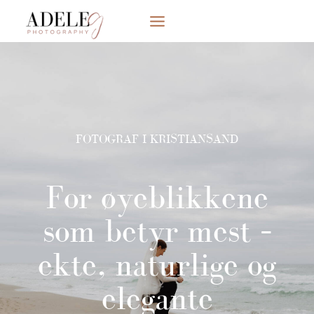
Skip
to
content
FOTOGRAF I KRISTIANSAND
For øyeblikkene
som betyr mest –
ekte, naturlige og
elegante