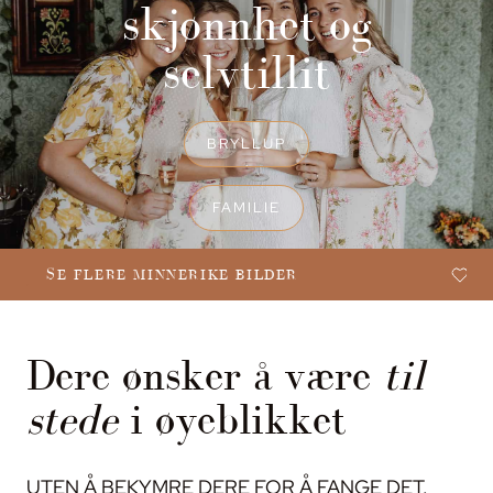
skjønnhet og
selvtillit
BRYLLUP
FAMILIE
FLERE MINNERIKE BILDER
SE FL
Dere ønsker å være
til
stede
i øyeblikket
UTEN Å BEKYMRE DERE FOR Å FANGE DET.